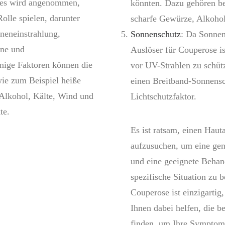
r es wird angenommen,
könnten. Dazu gehören be
olle spielen, darunter
scharfe Gewürze, Alkoho
neneinstrahlung,
Sonnenschutz
: Da Sonnen
one und
Auslöser für Couperose ist
nige Faktoren können die
vor UV-Strahlen zu schüt
e zum Beispiel heiße
einen Breitband-Sonnens
Alkohol, Kälte, Wind und
Lichtschutzfaktor.
te.
Es ist ratsam, einen Hau
aufzusuchen, um eine gen
und eine geeignete Behan
spezifische Situation zu 
Couperose ist einzigarti
Ihnen dabei helfen, die b
finden, um Ihre Symptome