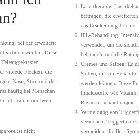
Lasertherapie: Laserbeh
un?
beitragen, die erweiterte
das Erscheinungsbild der
IPL-Behandlung: Intensiv
nkung, bei der erweiterte
verwendet, um die sichtb
ut sichtbar werden. Diese
behandeln und die Rötung
 Teleangiektasien
Cremes und Salben: Es gi
er violette Flecken, die
Salben, die zur Behandl
gen, Nase, Stirn und des
werden können. Diese Pro
ritt häufig bei Menschen
Inhaltsstoffe wie Vitamin
fft oft Frauen mittleren
Rosacea-Behandlungen.
Vermeidung von Triggerfa
versuchen, Triggerfaktore
erose ist nicht
vermeiden, die Ihre Sym