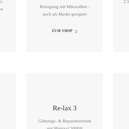
r,
2,
Reinigung mit Mikrosilber -
ea
auch als Maske geeignet
ZUM SHOP
Re-lax 3
Glättungs- & Reparaturserum
mit Matrixyl 3000®