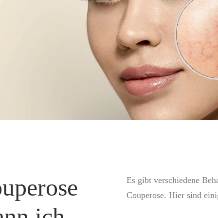
ouperose
Es gibt verschiedene Beh
Couperose. Hier sind ein
ann ich