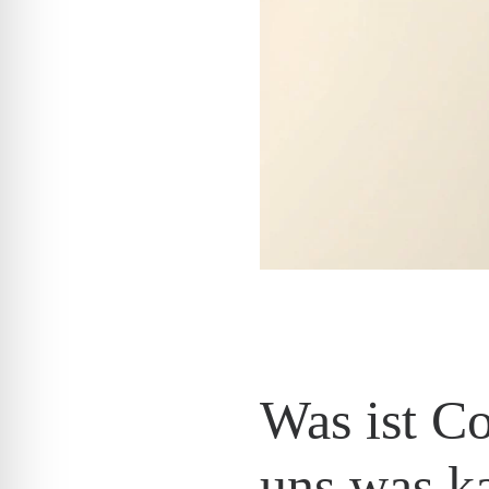
Was ist C
uns was k