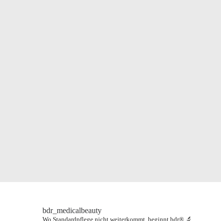
bdr_medicalbeauty
Wo Standardpflege nicht weiterkommt, beginnt bdr® 🔬