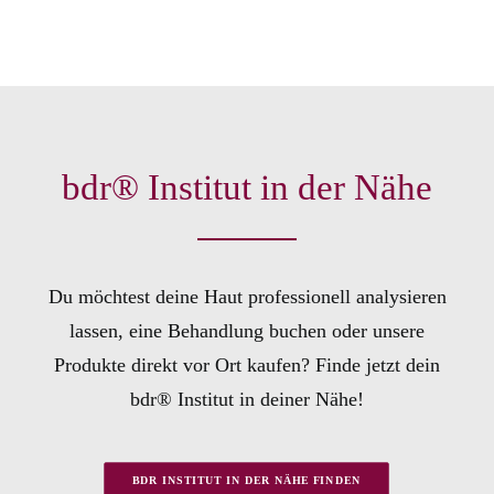
bdr® Institut in der Nähe
3. August 2026
Sonnenschutz neu gedacht
Du möchtest deine Haut professionell analysieren
READ MORE
lassen, eine Behandlung buchen oder unsere
Produkte direkt vor Ort kaufen? Finde jetzt dein
bdr® Institut in deiner Nähe!
BDR INSTITUT IN DER NÄHE FINDEN