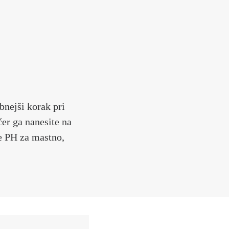
nejši korak pri
čer ga nanesite na
e PH za mastno,