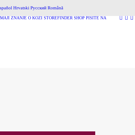
spañol
Hrvatski
Русский
Română
MAJI
ZNANJE O KOŽI
STOREFINDER
SHOP
PIŠITE NA