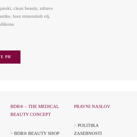
ganski, clean beauty, zdravo
astike, brez mineralnih olj,
silikona
E PH
BDR® – THE MEDICAL
PRAVNI NASLOV
BEAUTY CONCEPT
>
POLITIKA
>
BDR® BEAUTY SHOP
ZASEBNOSTI