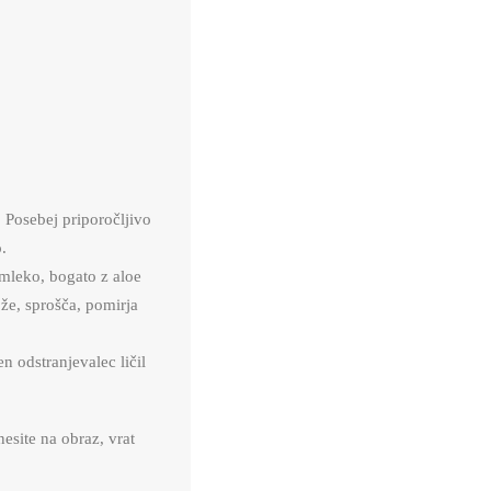
. Posebej priporočljivo
.
mleko, bogato z aloe
kože, sprošča, pomirja
n odstranjevalec ličil
nesite na obraz, vrat