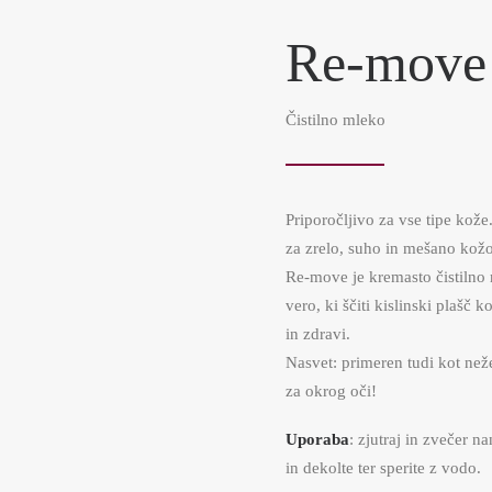
Re-move
Čistilno mleko
Priporočljivo za vse tipe kože
za zrelo, suho in mešano kožo
Re-move je kremasto čistilno 
vero, ki ščiti kislinski plašč 
in zdravi.
Nasvet: primeren tudi kot neže
za okrog oči!
Uporaba
: zjutraj in zvečer na
in dekolte ter sperite z vodo.