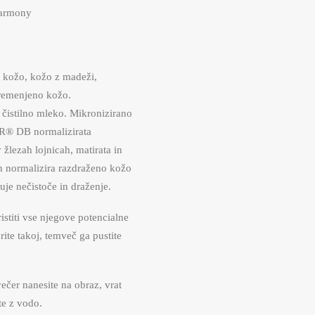
harmony
o kožo, kožo z madeži,
bremenjeno kožo.
čistilno mleko. Mikronizirano
® DB normalizirata
žlezah lojnicah, matirata in
n normalizira razdraženo kožo
uje nečistoče in draženje.
oristiti vse njegove potencialne
rite takoj, temveč ga pustite
zvečer nanesite na obraz, vrat
te z vodo.