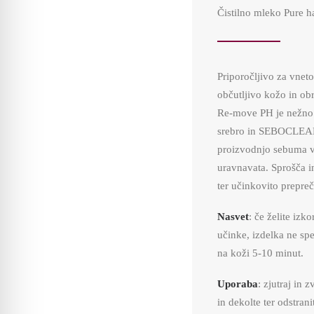
Čistilno mleko Pure 
Priporočljivo za vnet
občutljivo kožo in o
Re-move PH je nežno 
srebro in SEBOCLEAR
proizvodnjo sebuma v 
uravnavata. Sprošča i
ter učinkovito prepreč
Nasvet
: če želite izk
učinke, izdelka ne spe
na koži 5-10 minut.
Uporaba
: zjutraj in 
in dekolte ter odstrani