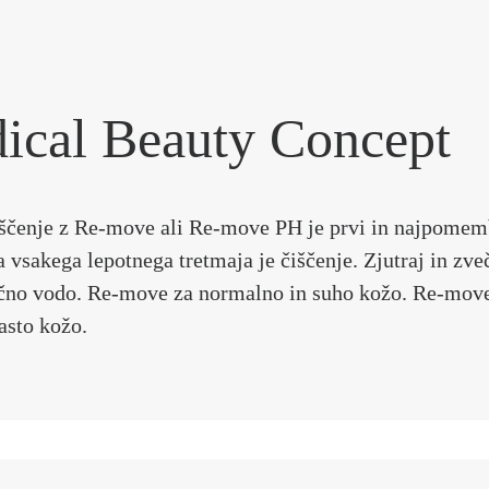
ical Beauty Concept
iščenje z Re-move ali Re-move PH je prvi in najpomemb
 vsakega lepotnega tretmaja je čiščenje. Zjutraj in zve
ačno vodo. Re-move za normalno in suho kožo. Re-mov
asto kožo.