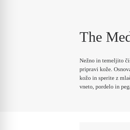
The Med
Nežno in temeljito č
pripravi kože. Osnova
kožo in sperite z ml
vneto, pordelo in peg