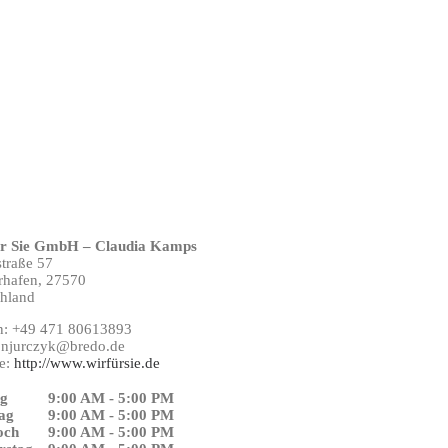
ür Sie GmbH – Claudia Kamps
traße 57
rhafen,
27570
hland
n:
+49 471 80613893
:
njurczyk@bredo.de
e:
http://www.wirfürsie.de
g
9:00 AM - 5:00 PM
ag
9:00 AM - 5:00 PM
och
9:00 AM - 5:00 PM