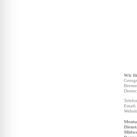
Wir f
Georgs
Breme
Deutsc
Telefo
Email
Websit
Monta
Dienst
Mittw