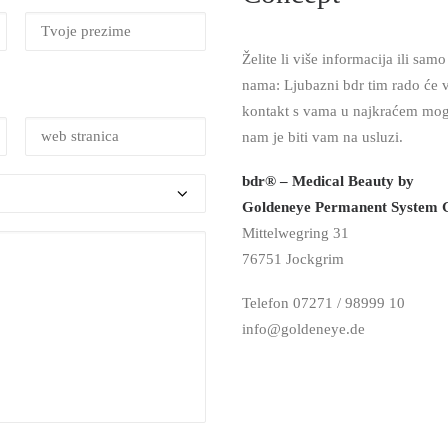
Želite li više informacija ili samo
nama: Ljubazni bdr tim rado će v
kontakt s vama u najkraćem mo
nam je biti vam na usluzi.
bdr® – Medical Beauty by
Goldeneye Permanent System
Mittelwegring 31
76751 Jockgrim
Telefon 07271 / 98999 10
info@goldeneye.de