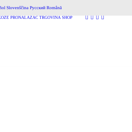
ñol
Slovenščina
Русский
Română
KOŽE
PRONALAZAČ TRGOVINA
SHOP