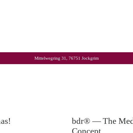
Mittelwegring 31, 76751 Jockgrim
nas!
bdr® — The Medi
Concept