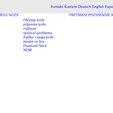
Kontakt
Karriere
Deutsch
English
Espa
NJEGU KOŽE
TRETMANI
POZNAVANJE 
čišćenje kože
priprema kože
vlažnost
rješavač problema
Zaštita i njega kože
maske za lice
Diamond Stick
NEM