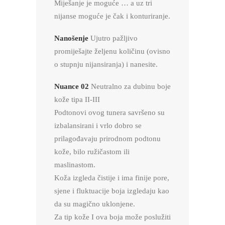
Miješanje je moguće … a uz tri
nijanse moguće je čak i konturiranje.
Nanošenje
Ujutro pažljivo
promiješajte željenu količinu (ovisno
o stupnju nijansiranja) i nanesite.
Nuance 02
Neutralno za dubinu boje
kože tipa II-III
Podtonovi ovog tunera savršeno su
izbalansirani i vrlo dobro se
prilagođavaju prirodnom podtonu
kože, bilo ružičastom ili
maslinastom.
Koža izgleda čistije i ima finije pore,
sjene i fluktuacije boja izgledaju kao
da su magično uklonjene.
Za tip kože I ova boja može poslužiti