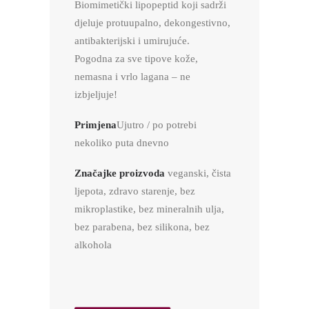
Biomimetički lipopeptid koji sadrži
djeluje protuupalno, dekongestivno,
antibakterijski i umirujuće.
Pogodna za sve tipove kože,
nemasna i vrlo lagana – ne
izbjeljuje!
Primjena
Ujutro / po potrebi
nekoliko puta dnevno
Značajke proizvoda
veganski, čista
ljepota, zdravo starenje, bez
mikroplastike, bez mineralnih ulja,
bez parabena, bez silikona, bez
alkohola