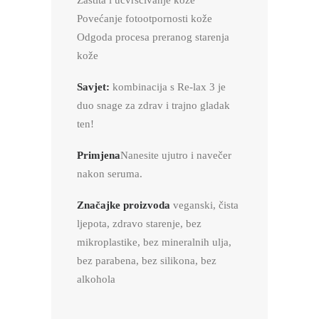
Zaštita i učvršćivanje kože
Povećanje fotootpornosti kože
Odgoda procesa preranog starenja
kože
Savjet:
kombinacija s Re-lax 3 je
duo snage za zdrav i trajno gladak
ten!
Primjena
Nanesite ujutro i navečer
nakon seruma.
Značajke proizvoda
veganski, čista
ljepota, zdravo starenje, bez
mikroplastike, bez mineralnih ulja,
bez parabena, bez silikona, bez
alkohola