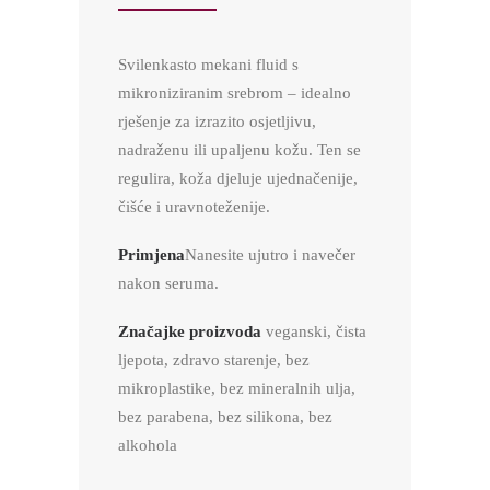
Svilenkasto mekani fluid s
mikroniziranim srebrom – idealno
rješenje za izrazito osjetljivu,
nadraženu ili upaljenu kožu. Ten se
regulira, koža djeluje ujednačenije,
čišće i uravnoteženije.
Primjena
Nanesite ujutro i navečer
nakon seruma.
Značajke proizvoda
veganski, čista
ljepota, zdravo starenje, bez
mikroplastike, bez mineralnih ulja,
bez parabena, bez silikona, bez
alkohola