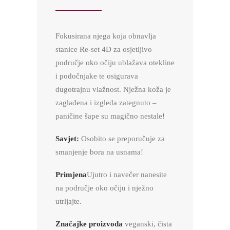
Fokusirana njega koja obnavlja
stanice Re-set 4D za osjetljivo
područje oko očiju ublažava otekline
i podočnjake te osigurava
dugotrajnu vlažnost. Nježna koža je
zaglađena i izgleda zategnuto –
paničine šape su magično nestale!
Savjet:
Osobito se preporučuje za
smanjenje bora na usnama!
Primjena
Ujutro i navečer nanesite
na područje oko očiju i nježno
utrljajte.
Značajke proizvoda
veganski, čista