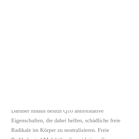
in unseren Zellen, insbesondere in den
Hautvorbereitung
Feuchtigkeitsseren
Mitochondrien, vorkommt. Es hat verschiedene
Ampullen
Problemlöser
positive Wirkungen auf unseren Körper.
Hautschutz & Pflege
Gesichtsmasken
Eine wichtige Funktion von Q10 besteht darin, den
Energiestoffwechsel zu unterstützen. Es hilft bei
der Umwandlung von Nährstoffen in die
Energiequelle Adenosintriphosphat (ATP), was für
die normale Funktion unserer Zellen und Organe
unerlässlich ist.
Darüber hinaus besitzt Q10 antioxidative
Eigenschaften, die dabei helfen, schädliche freie
Radikale im Körper zu neutralisieren. Freie